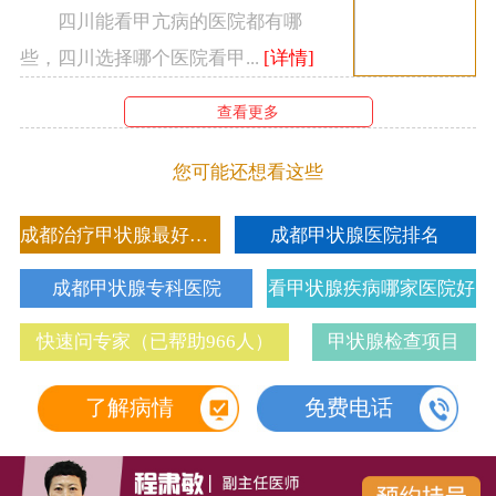
老年甲亢患者。
四川能看甲亢病的医院都有哪
成都西部甲状腺医院，作为甲状腺专科治疗医
些，四川选择哪个医院看甲...
[详情]
院推行标准化治疗，竭诚为全国各地求医的病友提
查看更多
供优质的医疗服务，为甲状腺疾病患者的健康提供
您可能还想看这些
系统化、全方位康复保障。技术上精益求精，在传
成都治疗甲状腺最好的医院
成都甲状腺医院排名
统中医诊疗的基础上，配置专业的医学检查、治疗
成都甲状腺专科医院
看甲状腺疾病哪家医院好
设备，将中医诊疗与物理仪器治疗有效结合，为患
者的康复提供坚实的后盾。
快速问专家（已帮助966人）
甲状腺检查项目
四川能看甲亢病的医院都有哪些，四川选择哪
了解病情
免费电话
个医院看甲亢专业？成都西部甲状腺医院，为帮助
患者更好的解决甲状腺疾病问题，医院不断在技术