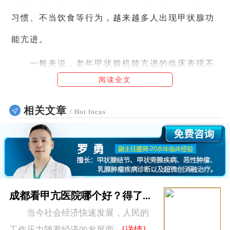
习惯、不当饮食等行为，越来越多人出现甲状腺功
能亢进。
一般来说，老年甲状腺机能亢进的临床表现不
阅读全文
同于年轻患者。一般患者常出现低热、心悸、疲
劳、暴饮暴食、易怒、消瘦、易出汗、眼球突出、
相关文章
/ Hot focus
排便次数增加等症状。随着老年人甲状腺随着年龄
的增长而逐渐萎缩，其功能也随之下降。甲状腺机
能亢进后，虽然甲状腺素分泌增加，但血液与甲状
腺素的结合减少，身体组织对甲状腺素的反应减
成都看甲亢医院哪个好？得了...
当今社会经济快速发展，人民的
弱。
工作压力随着经济的发展而...
[详情]