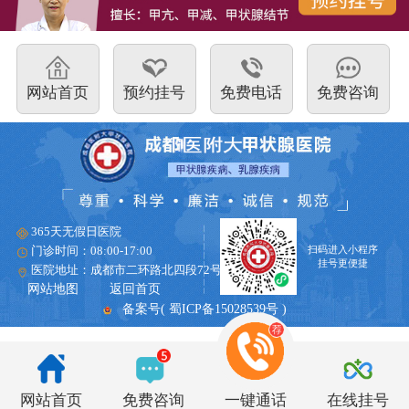
上精益求精，引进专业诊疗设备，将中医诊治与物
理仪器治疗进行有效结合，治疗甲状腺疾病使用的
网站首页
预约挂号
免费电话
免费咨询
微创消融疗法与PRP免疫修复疗法，解决了传统治
疗上的弊端，让患者远离长期吃药的痛苦，避免药
物残留对内脏的损伤。
成都西部甲状腺医院成立以来，开展了“网上预
365天无假日医院
扫码进入小程序
门诊时间：08:00-17:00
约、提前挂号、免排队”等多项便民利民措施，旨在
挂号更便捷
医院地址：成都市二环路北四段72号
网站地图
返回首页
帮助广大患者快速便捷就医，深受患者欢迎。成都
备案号( 蜀ICP备15028539号 )
西部甲状腺医院是集诊疗、预防、保健、改善为一
体的现代化专科医院和甲状腺结节疾病医院临床基
网站首页
一键通话
在线挂号
免费咨询