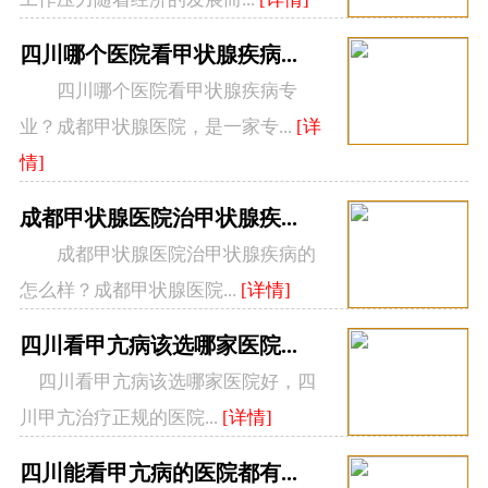
老年甲亢患者的常见表现：
四川哪个医院看甲状腺疾病...
1、心脏病。许多老年人患有不同程度的心血
四川哪个医院看甲状腺疾病专
管疾病。在大量甲状腺激素的作用下，心脏负担会
业？成都甲状腺医院，是一家专...
[详
增加，导致心动过速、心室颤动、心动过速、心绞
情]
痛、冠状动脉疾病增多，甚至心力衰竭。
成都甲状腺医院治甲状腺疾...
成都甲状腺医院治甲状腺疾病的
2、消化系统表现为食欲不振、食欲不振、食
怎么样？成都甲状腺医院...
[详情]
欲不振或腹泻与便秘交替。
四川看甲亢病该选哪家医院...
3、精神症状。大多数患者表现为冷漠、反应
四川看甲亢病该选哪家医院好，四
迟钝、心情不好、嗜睡、沉默、冷漠等。这种情况
川甲亢治疗正规的医院...
[详情]
被称为隐藏或冷漠的甲状腺机能亢进，几乎只见于
四川能看甲亢病的医院都有...